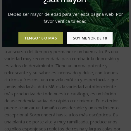
Debés ser mayor de edad para ver esta página web. Por
DESCRIPCIÓN
favor verificá tu edad.
Auto M8
es una variedad con un efecto muy potente y
duradero, psicoactivo y cerebral, tiene un efecto
TENGO 18 O MÁS
SOY MENOR DE 18
animado, energético y eufórico que va creciendo con el
transcurso del tiempo y permanece un buen rato. Es una
variedad muy recomendada para combatir la depresión y
estados de decaimiento. Tiene un aroma potente y
refrescante y su sabor es incensado y dulce, con toques
cítricos y frescos, una mezcla exótica y espectacular que
jamás olvidarás. Auto M8 es la variedad autofloreciente
más productiva de todo nuestro catálogo, es un híbrido
de ascendencia sativa de rápido crecimiento. En exterior
puede alcanzar un tamaño considerable y un rendimiento
excepcional. Sorprenderá hasta a los más escépticos. Es
una planta de porte alto y muy ramificada, produce unos
cogollos esponjosos repletos de resina y largas colas por