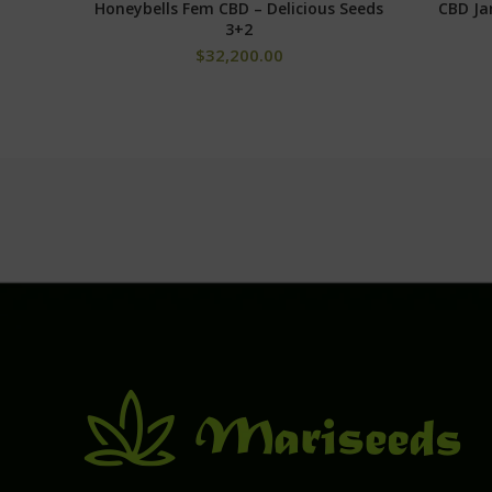
sabor se equipara con el colocón Indica súper potent
Honeybells Fem CBD – Delicious Seeds
CBD Ja
AÑADIR AL CARRITO
3+2
$
32,200.00