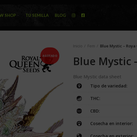
W SHOP
TU SEMILLA
BLOG
Inicio
Fem
Blue Mystic – Roy
AGOTADO
Blue Mystic
Blue Mystic data sheet
Tipo de variedad:
THC:
CBD:
Cosecha en interior:
Cosecha en exterior: