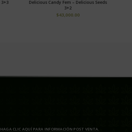
 3+3
Delicious Candy Fem – Delicious Seeds
Desco
S
AÑADIR AL CARRITO
3+2
$
43,000.00
HAGA CLIC AQUÍ PARA INFORMACIÓN POST VENTA.