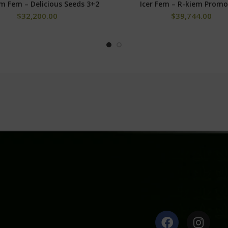
e que deja a los consumidores bloqueados físicamente.
m Fem – Delicious Seeds 3+2
Icer Fem – R-kiem Promo
AÑADIR AL CARRITO
SELECCIONAR OPCIONE
$
32,200.00
$
39,744.00