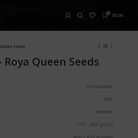
0
$
0.00
a Queen Seeds
 – Roya Queen Seeds
Feminizadas
18%
Medium
375 – 425 gr/m2
400 – 450 gr/plant