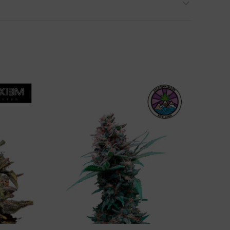
e desarrollamos en una semilla feminizada para
superior de la planta para obtener una planta más
esultados en el rendimiento. También
zar el rendimiento. Normalmente producirá
375-425
terior, necesita el calor del Mediterráneo o de
a dejas un poco más, hasta las
10 semanas
, perderá
ques tus plantas antes de manicurar los buds,
 se está bebiendo un zumo de frutas. El intenso