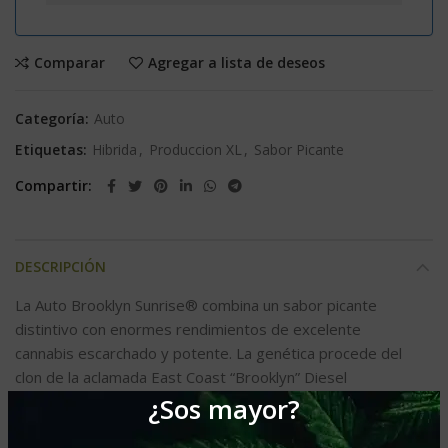
Comparar
Agregar a lista de deseos
Categoría:
Auto
Etiquetas:
Hibrida
,
Produccion XL
,
Sabor Picante
Compartir
DESCRIPCIÓN
La Auto Brooklyn Sunrise® combina un sabor picante
distintivo con enormes rendimientos de excelente
cannabis escarchado y potente. La genética procede del
clon de la aclamada East Coast “Brooklyn” Diesel
¿Sos mayor?
americana, destacada por su famoso aroma diesel y por
su potente subidón, que se combinó con una genética AK