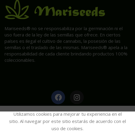
Mariseeds® no se responsabiliza por la germinación ni el
uso fuera de la ley de las semillas que ofrece. En ciertos
países es ilegal el cultivo de cannabis, la posesión de las
semillas o el traslado de las mismas. Mariseeds® apela a la
responsabilidad de cada cliente brindando productos 100%
coleccionables.
HAGA CLIC AQUÍ PARA INFORMACIÓN POST VENTA.
Utilizamos cookies para mejorar tu experiencia en el
sitio. Al navegar por este sitio estarás de acuerdo con el
uso de cookies.