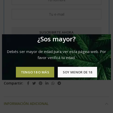
¿Sos mayor?
Debés ser mayor de edad para ver esta página web. Por
Comparar
Agregar a lista de deseos
favor verificá tu edad.
Categoría:
Auto
TENGO 18 O MÁS
SOY MENOR DE 18
Etiquetas:
Predominancia Sativa
,
Produccion L
Compartir
INFORMACIÓN ADICIONAL