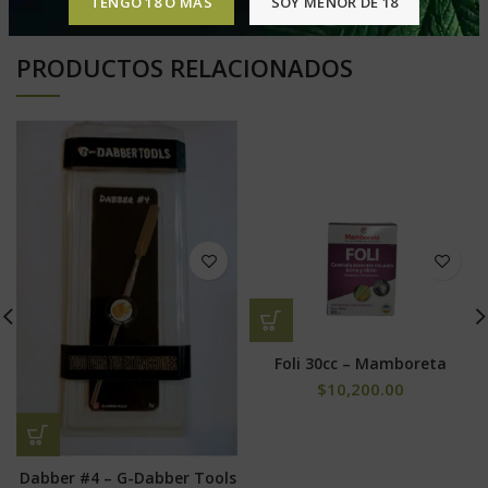
TENGO 18 O MÁS
SOY MENOR DE 18
PRODUCTOS RELACIONADOS
Foli 30cc – Mamboreta
$
10,200.00
Dabber #4 – G-Dabber Tools