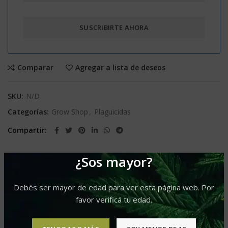
Comparar
Agregar a lista de deseos
SKU:
N/D
Categorías:
Grow Shop
,
Plaguicidas
Compartir
¿Sos mayor?
INFORMACIÓN ADICIONAL
Debés ser mayor de edad para ver esta página web. Por
30cc
Presentacion
favor verificá tu edad.