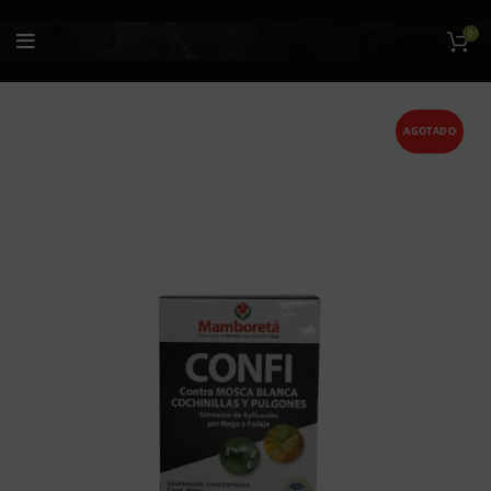
0
AGOTADO