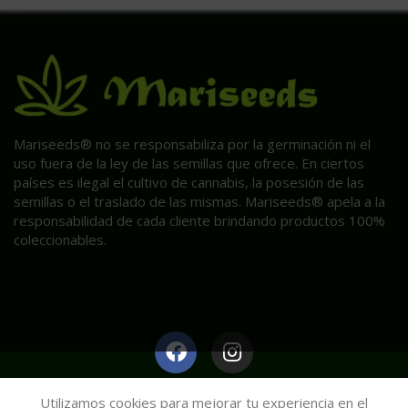
Mariseeds® no se responsabiliza por la germinación ni el
uso fuera de la ley de las semillas que ofrece. En ciertos
países es ilegal el cultivo de cannabis, la posesión de las
semillas o el traslado de las mismas. Mariseeds® apela a la
responsabilidad de cada cliente brindando productos 100%
coleccionables.
HAGA CLIC AQUÍ PARA INFORMACIÓN POST VENTA.
Utilizamos cookies para mejorar tu experiencia en el