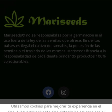
Mariseeds® no se responsabiliza por la germinación ni el
uso fuera de la ley de las semillas que ofrece. En ciertos
países es ilegal el cultivo de cannabis, la posesión de las
semillas o el traslado de las mismas. Mariseeds® apela a la
responsabilidad de cada cliente brindando productos 100%
coleccionables.
HAGA CLIC AQUÍ PARA INFORMACIÓN POST VENTA.
Utilizamos cookies para mejorar tu experiencia en el