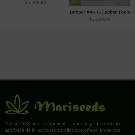
$
5,500.00
Dabber #4 – G-Dabber Tools
$
3,300.00
Mariseeds® no se responsabiliza por la germinación ni el
uso fuera de la ley de las semillas que ofrece. En ciertos