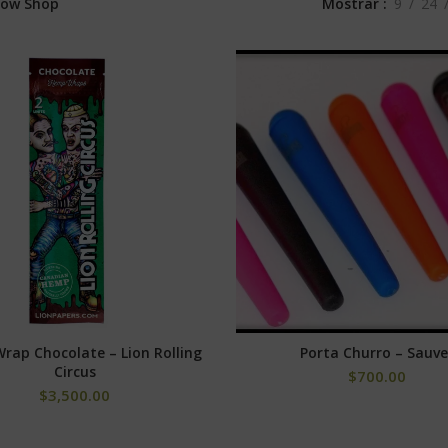
Mostrar
9
24
row Shop
ap Chocolate – Lion Rolling
Porta Churro – Sauve
AÑADIR AL CARRITO
SELECCIONAR OPCION
Circus
$
700.00
$
3,500.00