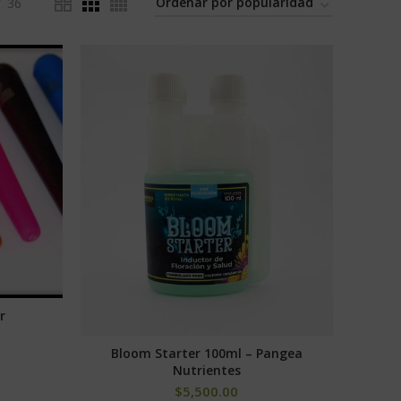
36
r
ES
Bloom Starter 100ml – Pangea
AÑADIR AL CARRITO
Nutrientes
$
5,500.00