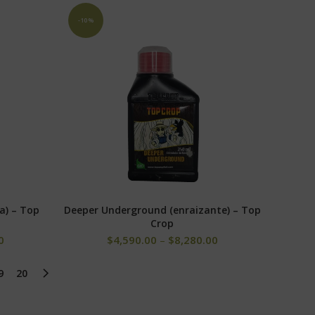
-10%
a) – Top
Deeper Underground (enraizante) – Top
ES
SELECCIONAR OPCIONES
Crop
0
$
4,590.00
–
$
8,280.00
9
20