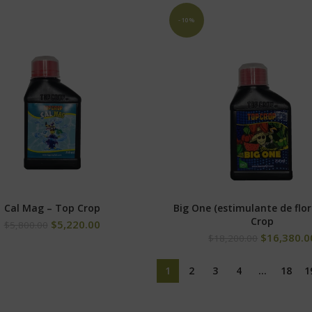
-10%
Cal Mag – Top Crop
Big One (estimulante de flor
SELECCIONAR OPCIONES
SELECCIONAR OPCION
Crop
$
5,220.00
$
5,800.00
$
16,380.0
$
18,200.00
1
2
3
4
…
18
1