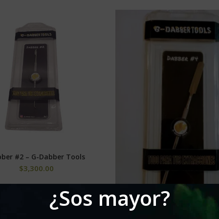
ber #2 – G-Dabber Tools
AÑADIR AL CARRITO
$
3,300.00
¿Sos mayor?