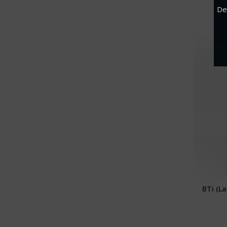
De
BTi (L