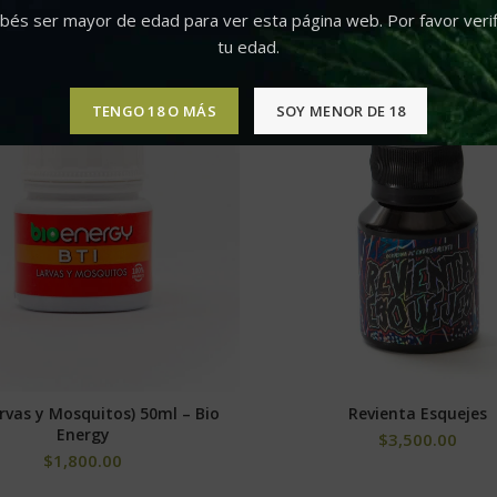
Dabber #4 – G-Dabber T
bés ser mayor de edad para ver esta página web. Por favor verif
AÑADIR AL CARRITO
$
3,300.00
tu edad.
TENGO 18 O MÁS
SOY MENOR DE 18
arvas y Mosquitos) 50ml – Bio
Revienta Esquejes
AÑADIR AL CARRITO
SELECCIONAR OPCION
Energy
$
3,500.00
$
1,800.00