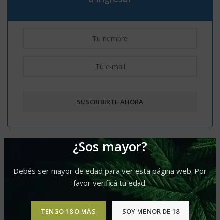
Comparar
Agregar a lista de deseos
¿Sos mayor?
Categoría:
Fem
Debés ser mayor de edad para ver esta página web. Por
favor verificá tu edad.
Etiquetas:
Delicious Seeds Oferta
,
Predominancia Sativa
,
Produccion XL
,
sabor incienso
Compartir
TENGO 18 O MÁS
SOY MENOR DE 18