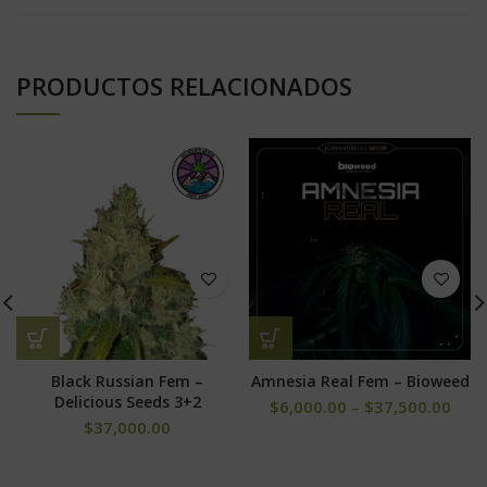
PRODUCTOS RELACIONADOS
Black Russian Fem –
Amnesia Real Fem – Bioweed
Delicious Seeds 3+2
$
6,000.00
–
$
37,500.00
$
37,000.00