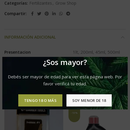
Categorías:
Fertilizantes
,
Grow Shop
Compartir
INFORMACIÓN ADICIONAL
1lt, 200ml, 45ml, 500ml
Presentacion
¿Sos mayor?
Debés ser mayor de edad para ver esta página web. Por
favor verificá tu edad.
PRODUCTOS RELACIONADOS
TENGO 18 O MÁS
SOY MENOR DE 18
-10%