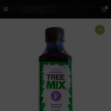
0
-10%