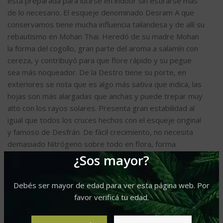
está preparada para lucirse en indoor sin estirarse más
de lo necesario. El esqueje denominado Desram A que
conservamos tiene mucha influencia tailandesa y de allí su
rebautismo en Mohan Thai. Heredó de su madre Mohan
la forma del cogollo, gran parte del aroma a salamín con
cereza, y contribuyó para que flore rápido y su pegue
sea más noqueador. De la Destro tiene su porte, en
exteriores se nota que es algo más sativa que indica, las
hojas son más alargadas que anchas y puede trepar muy
alto con los rayos solares. Presenta gran estabilidad al
igual que todos los cruces hechos con el esqueje original
y famoso de Desfrán. De fácil crecimiento, no necesita
demasiado Nitrógeno sobre todo en flora, forma
cogollos redondeados en sus tops, compactos y duritos
¿Sos mayor?
como piedras preciosas.
Debés ser mayor de edad para ver esta página web. Por
Aroma:
favor verificá tu edad.
Salamín picado fino, desinfectante de pisos con matices