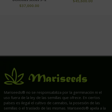
$
45,600.00
$
37,000.00
Mariseeds® no se responsabiliza por la germinación ni el
uso fuera de la ley de las semillas que ofrece. En ciertos
países es ilegal el cultivo de cannabis, la posesión de las
semillas o el traslado de las mismas. Mariseeds® apela a la