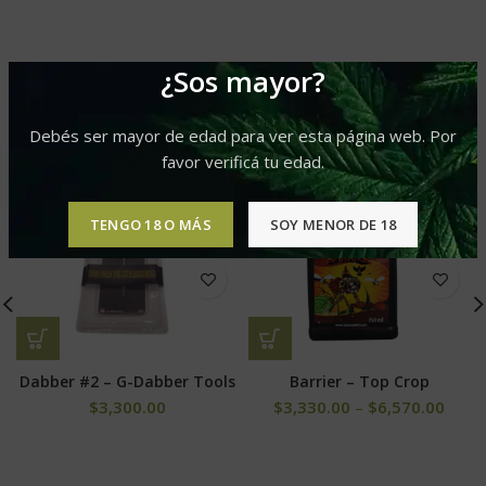
¿Sos mayor?
PRODUCTOS RELACIONADOS
Debés ser mayor de edad para ver esta página web. Por
favor verificá tu edad.
-10%
TENGO 18 O MÁS
SOY MENOR DE 18
Dabber #2 – G-Dabber Tools
Barrier – Top Crop
$
3,300.00
$
3,330.00
–
$
6,570.00