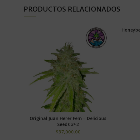
esas legendarias kush, tan apreciadas en los Estados
PRODUCTOS RELACIONADOS
Otra de las características más deseables de esta var
manto brillante de cristales de color blanco que cubren
Honeybel
Esta variedad posee una “dimensión espiritual” muy im
mismo y con resto del mundo.
Es muy típico llegar a una habitación, y si alguien
Original Juan Herer Fem – Delicious
AÑADIR AL CARRITO
Seeds 3+2
$
37,000.00