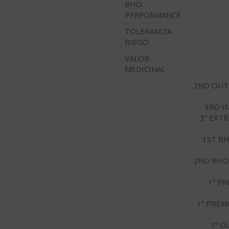
BHO
PERFORMANCE
TOLERANCIA
RIEGO
VALOR
MEDICINAL
2ND OUT
3RD I
3º EXT
1ST BH
2ND BHO 
1º P
1º PREM
1º O