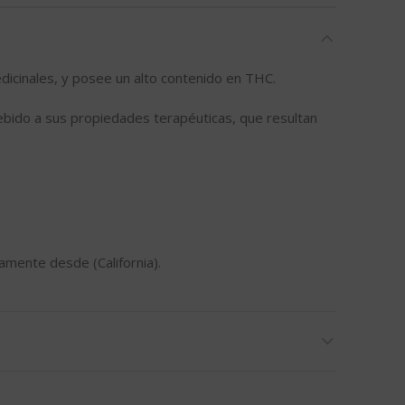
dicinales, y posee un alto contenido en THC.
bido a sus propiedades terapéuticas, que resultan
mente desde (California).
 con una variedad, de la cual no queremos desvelar
empo y que en la boca se transforma en una
azas ácidas de sabor limón, que nos recuerdan