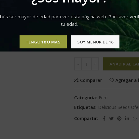
3RD 
3RD 
bés ser mayor de edad para ver esta página web. Por favor verif
tu edad.
1ST PRI
TENGO 18 O MÁS
SOY MENOR DE 18
Hay existencias
AÑADIR AL CA
Comparar
Agregar a 
Categoría:
Fem
Etiquetas:
Delicious Seeds Ofe
Compartir