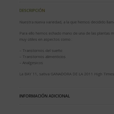
DESCRIPCIÓN
Nuestra nueva variedad, a la que hemos decidido llam
Para ello hemos echado mano de una de las plantas m
muy útiles en aspectos como :
– Transtornos del sueño
– Transtornos alimenticios
– Analgesicos
La BAY 11, sativa GANADORA DE LA 2011 High Times Ca
Para cumplir con nuestro objetivo de obtener semillas
su genética y simplemente la vamos a llamar UNKNO
INFORMACIÓN ADICIONAL
Como resultado, obtenemos un híbrido indico/sativo,
mezcla compleja, densa y muy agradable de sabores a