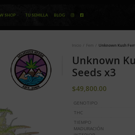
W SHOP
TU SEMILLA
BLOG
Inicio
Fem
Unknown Kush Fem 
Unknown Kus
Seeds x3
$
49,800.00
GENOTIPO
THC
TIEMPO
MADURACIÓN
INTERIOR