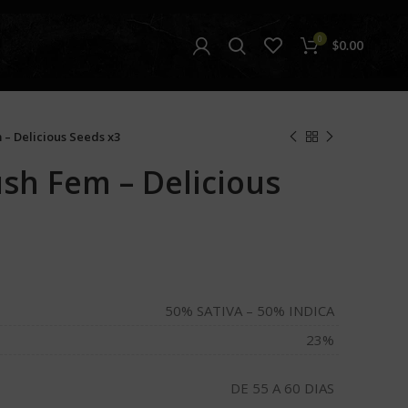
0
$
0.00
– Delicious Seeds x3
h Fem – Delicious
50% SATIVA – 50% INDICA
23%
DE 55 A 60 DIAS