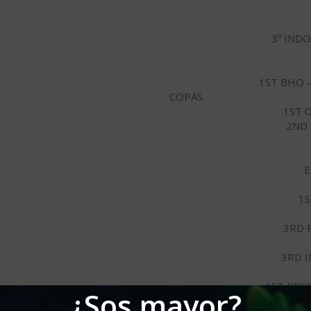
3º IND
1ST BHO 
COPAS
1ST 
2ND 
E
1S
3RD 
3RD I
1ST PRI
¿Sos mayor?