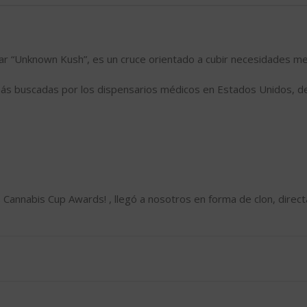
ar “Unknown Kush”, es un cruce orientado a cubir necesidades me
ás buscadas por los dispensarios médicos en Estados Unidos, de
nnabis Cup Awards! , llegó a nosotros en forma de clon, directa
 de una gran calidad y con alto valor medicinal, la hemos cruzado
WN KUSH, y de ahí su nombre.
 una planta que desprende aromas de Haze y de Kush al mismo ti
bstractos con intensos matices inciensados metálicos y leves tr