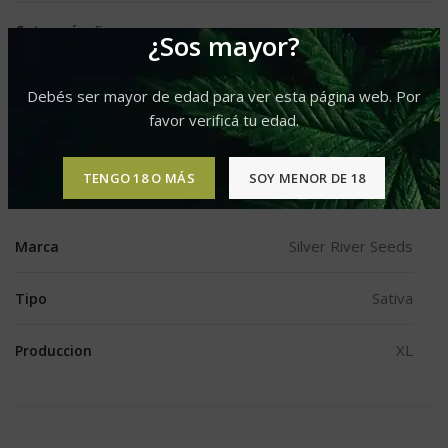
Categoría:
Fem
¿Sos mayor?
Etiquetas:
Predominancia Sativa
,
Produccion XL
,
sabor agridulce
,
Sabor Citrico
Debés ser mayor de edad para ver esta página web. Por
Compartir
favor verificá tu edad.
TENGO 18 O MÁS
SOY MENOR DE 18
INFORMACIÓN ADICIONAL
Silver River Seeds
Marca
Sativa
Tipo
XL
Produccion