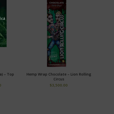
icá
a) – Top
Hemp Wrap Chocolate – Lion Rolling
S
AÑADIR AL CARRITO
Circus
0
$
3,500.00