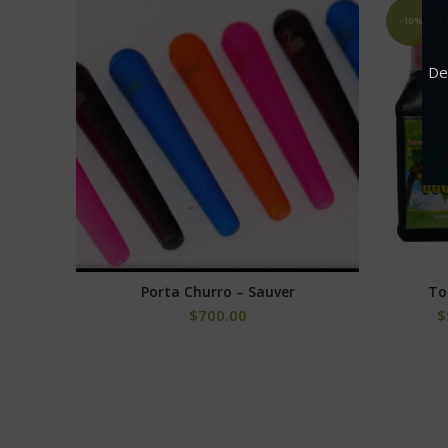
-10%
De
Porta Churro – Sauver
To
SELECCIONAR OPCIONES
$
700.00
$