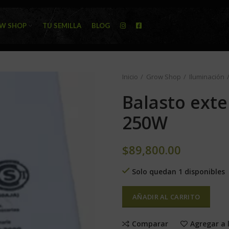
W SHOP
TU SEMILLA
BLOG
Inicio
Grow Shop
Iluminación
Balasto exte
250W
$
89,800.00
Solo quedan 1 disponibles
AÑADIR AL CARRITO
Comparar
Agregar a 