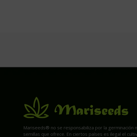
Mariseeds® no se responsabiliza por la germinación ni 
semillas que ofrece. En ciertos países es ilegal el cult