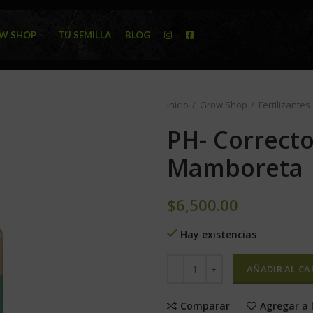
W SHOP
TU SEMILLA
BLOG
Inicio
Grow Shop
Fertilizantes
PH- Correcto
Mamboreta
$
6,500.00
Hay existencias
AÑADIR AL CA
Comparar
Agregar a 