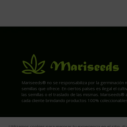
Mariseeds® no se responsabiliza por la germinación ni 
semillas que ofrece. En ciertos países es ilegal el cult
las semillas o el traslado de las mismas. Mariseeds® 
cada cliente brindando productos 100% coleccionables
Utilizamos cookies para mejorar tu experiencia en el sitio. A