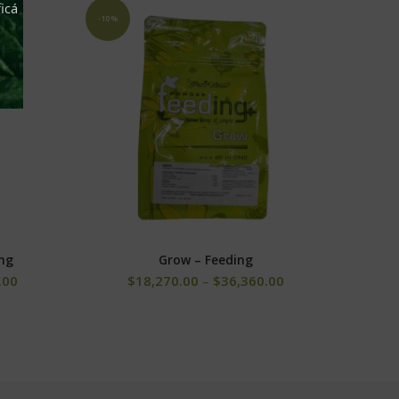
icá
-10%
ing
Grow – Feeding
Hemp 
S
SELECCIONAR OPCIONES
.00
$
18,270.00
–
$
36,360.00