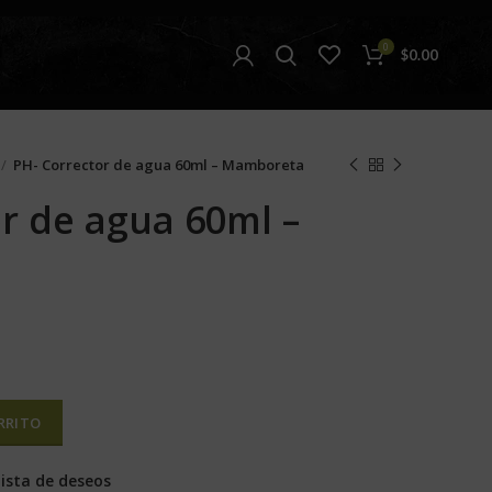
0
$
0.00
PH- Corrector de agua 60ml – Mamboreta
r de agua 60ml –
RRITO
lista de deseos