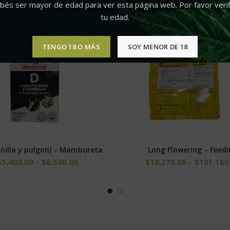
bés ser mayor de edad para ver esta página web. Por favor verif
-10%
tu edad.
TENGO 18 O MÁS
SOY MENOR DE 18
inilla y pulgon) – Mamboreta
Long Flowering – Feed
SELECCIONAR OPCIONES
SELECCIONAR OPCIONE
$
5,400.00
–
$
6,500.00
$
18,270.00
–
$
101,160