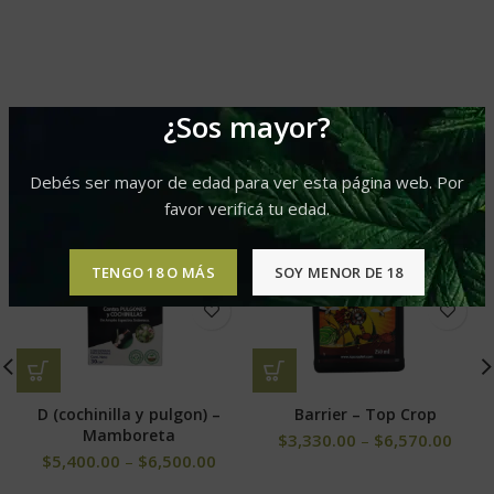
PRODUCTOS RELACIONADOS
¿Sos mayor?
Debés ser mayor de edad para ver esta página web. Por
favor verificá tu edad.
-10%
TENGO 18 O MÁS
SOY MENOR DE 18
D (cochinilla y pulgon) –
Barrier – Top Crop
Mamboreta
$
3,330.00
–
$
6,570.00
$
5,400.00
–
$
6,500.00