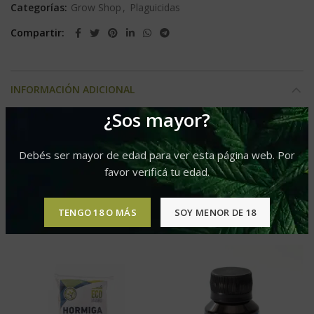
Categorías:
Grow Shop
,
Plaguicidas
Compartir
INFORMACIÓN ADICIONAL
¿Sos mayor?
30cc
Presentacion
Debés ser mayor de edad para ver esta página web. Por
favor verificá tu edad.
PRODUCTOS RELACIONADOS
TENGO 18 O MÁS
SOY MENOR DE 18