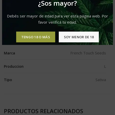
¿Sos mayor?
Categoría:
Regular
Etiquetas:
Predominancia Sativa
,
Produccion L
,
Sativa Pura
Debés ser mayor de edad para ver esta página web. Por
Compartir
favor verificá tu edad.
TENGO 18 O MÁS
SOY MENOR DE 18
INFORMACIÓN ADICIONAL
French Touch Seeds
Marca
L
Produccion
Sativa
Tipo
PRODUCTOS RELACIONADOS