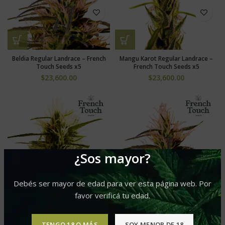
Beldia Regular Landrace – French
Mangu Karot Regular Landrace –
Touch Seeds x5
French Touch Seeds x5
$
23,600.00
$
23,600.00
¿Sos mayor?
Debés ser mayor de edad para ver esta página web. Por
favor verificá tu edad.
Mango pepper Regular Landrace –
Kalite Tizane Regular Landrace –
French Touch Seeds x5
French Touch Seeds x5
$
23,600.00
$
23,600.00
TENGO 18 O MÁS
SOY MENOR DE 18