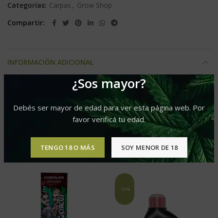
Categorías:
Carpas
,
Grow Shop
Compartir
INFORMACIÓN ADICIONAL
¿Sos mayor?
40×40, 60×60
Presentacion
Debés ser mayor de edad para ver esta página web. Por
favor verificá tu edad.
PRODUCTOS RELACIONADOS
TENGO 18 O MÁS
SOY MENOR DE 18
-10%