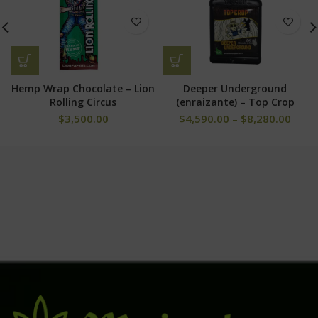
Hemp Wrap Chocolate – Lion
Deeper Underground
Rolling Circus
(enraizante) – Top Crop
$
3,500.00
$
4,590.00
–
$
8,280.00