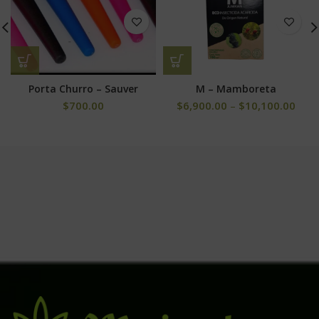
Porta Churro – Sauver
M – Mamboreta
$
700.00
$
6,900.00
–
$
10,100.00