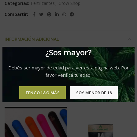
Categorías:
Fertilizantes
,
Grow Shop
Compartir
INFORMACIÓN ADICIONAL
¿Sos mayor?
125g, 500g, 50gm
Presentacion
Debés ser mayor de edad para ver esta página web. Por
favor verificá tu edad.
PRODUCTOS RELACIONADOS
TENGO 18 O MÁS
SOY MENOR DE 18