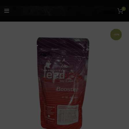
0
-10%