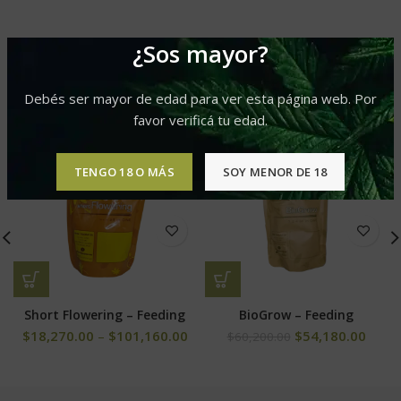
¿Sos mayor?
PRODUCTOS RELACIONADOS
Debés ser mayor de edad para ver esta página web. Por
favor verificá tu edad.
-10%
-10%
TENGO 18 O MÁS
SOY MENOR DE 18
Short Flowering – Feeding
BioGrow – Feeding
$
18,270.00
–
$
101,160.00
$
54,180.00
$
60,200.00