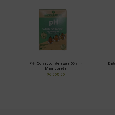
Boro soluble [B] 0,02%
Cobre soluble (como quelato de EDTA) [Cu] 0,04%
Hierro soluble (como quelato de EDTA) [Fe] 0,1%
Manganeso soluble (como quelato de EDTA) [Mn] 0,
Molibdeno soluble [Mo] 0,01%
Zinc soluble (como quelato de EDTA) [Zn] 0,01%
El boro, al ser uno de los oligoelementos, solo se nec
equilibrar las cantidades de azúcar y almidón dentro d
plantas porque se une a las moléculas de azúcar.
PH- Corrector de agua 60ml –
Dab
AÑADIR AL CARRITO
Mamboreta
$
6,500.00