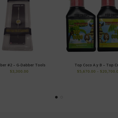
05%
esita en pequeñas cantidades, pero es esencial para las funciones
e la planta y ayudar a transportar iones de potasio dentro de las 
ber #2 – G-Dabber Tools
Top Coco A y B – Top C
AÑADIR AL CARRITO
SELECCIONAR OPCIONE
$
3,300.00
$
5,670.00
–
$
20,700.