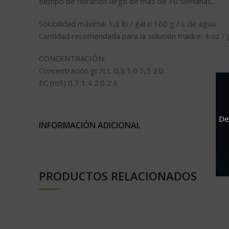
tiempo de floración largo de más de 10 semanas.
Solubilidad máxima: 1,3 lb / gal o 160 g / L de agua
Cantidad recomendada para la solución madre: 4 oz / g
CONCENTRACIÓN:
Concentración gr./Lt. 0,5 1.0 1,5 2.0
EC (mS) 0,7 1.4 2.0 2.6
Estos valores se calculan a partir de agua del grifo d
De
INFORMACIÓN ADICIONAL
NPK: 18-12-18
ANÁLISIS GARANTIZADO
Nitrógeno total [N] 18%
PRODUCTOS RELACIONADOS
Nitrógeno al 10%
8% de nitrógeno amoniacal
Pentóxido de fósforo soluble [P 2 O 5 ] 12%
Pentóxido de fósforo soluble [K 2 O] 18%
Óxido de magnesio soluble [Mg] 2%