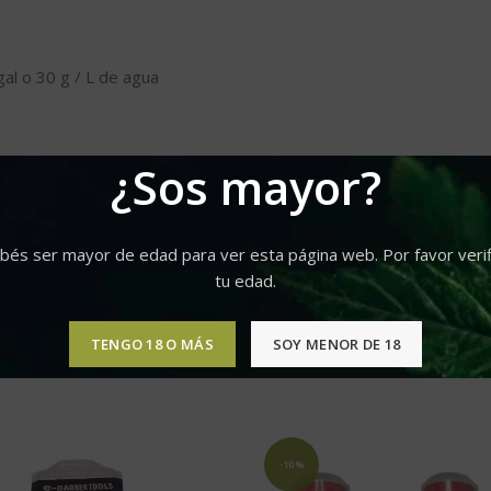
al o 30 g / L de agua
¿Sos mayor?
e dureza media con EC 0.0
bés ser mayor de edad para ver esta página web. Por favor verif
tu edad.
TENGO 18 O MÁS
SOY MENOR DE 18
-10%