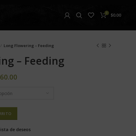
0
$
0.00
Long Flowering – Feeding
ing – Feeding
60.00
RRITO
lista de deseos