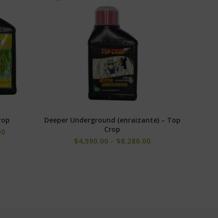
 de la planta, como la formación de tubos polínicos,
membranas celulares. . El boro no es móvil en las
rop
Deeper Underground (enraizante) – Top
Hormig
S
SELECCIONAR OPCIONES
Crop
00
$
4,590.00
–
$
8,280.00