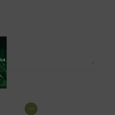
icá
-10%