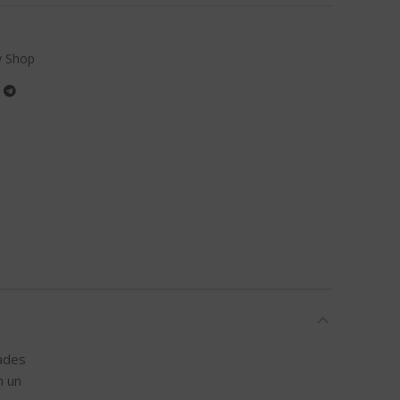
 Shop
dades
n un