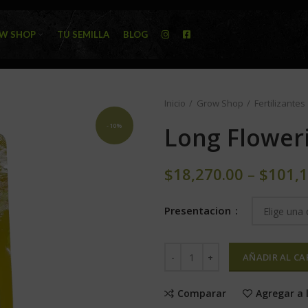
W SHOP
TU SEMILLA
BLOG
Inicio
Grow Shop
Fertilizantes
-10%
Long Flower
$
18,270.00
–
$
101,1
Presentacion
AÑADIR AL CA
Comparar
Agregar a 