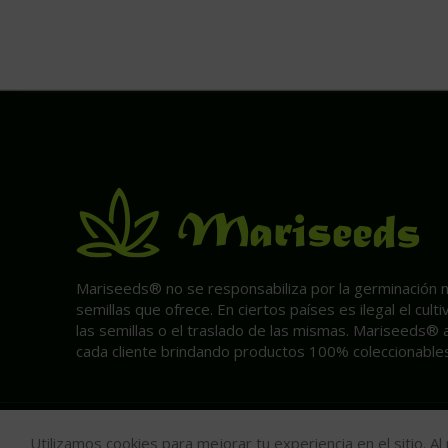
Mariseeds® no se responsabiliza por la germinación ni 
semillas que ofrece. En ciertos países es ilegal el cult
las semillas o el traslado de las mismas. Mariseeds® 
cada cliente brindando productos 100% coleccionables
Utilizamos cookies para mejorar tu experiencia en el sitio. A