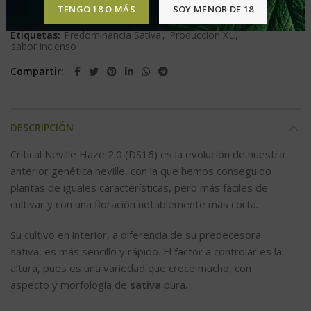
TENGO 18 O MÁS
SOY MENOR DE 18
Categoría:
Fem
Etiquetas:
Predominancia Sativa
,
Produccion XL
,
sabor incienso
Compartir
DESCRIPCIÓN
Critical Neville Haze 2.0 (DS16) es la evolución de nuestra
anterior genética neville, con la que hemos conseguido
plantas de iguales características, pero más fáciles de
cultivar y con una floración notablemente más corta.
Su cultivo en interior, a diferencia de su predecesora
sativa, es más sencillo y rápido. El factor a controlar es la
altura, pues es una variedad que crece mucho, con
aspecto y morfología de
sativa
pura.