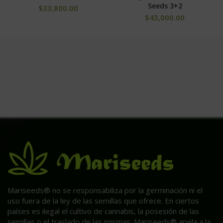
Seeds 3+2
$
33,800.00
$
43,000.00
Mariseeds® no se responsabiliza por la germinación ni el
uso fuera de la ley de las semillas que ofrece. En ciertos
países es ilegal el cultivo de cannabis, la posesión de las
semillas o el traslado de las mismas. Mariseeds® apela a la