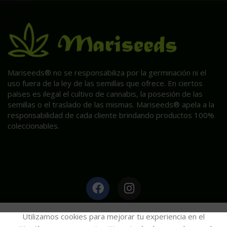
Mariseeds® no se responsabiliza por la germinación ni el
uso fuera de la ley de las semillas que ofrece. En ciertos
países es ilegal el cultivo de cannabis, la posesión de las
semillas o el traslado de las mismas. Mariseeds® apela a la
responsabilidad de cada cliente brindando productos 100%
coleccionables.
HAGA CLIC AQUÍ PARA INFORMACIÓN POST VENTA.
Utilizamos cookies para mejorar tu experiencia en el