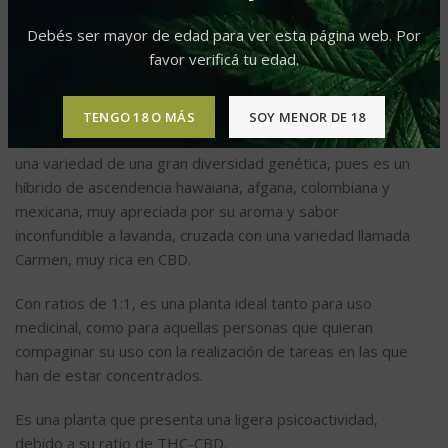
equipo de I+D de Delicious Seeds presenta la nueva
Debés ser mayor de edad para ver esta página web. Por
variedad de semillas de marihuana llamada HoneyBells
favor verificá tu edad.
(DS34), una variedad con alto contenido en Cbd.
HoneyBells es el fruto del cruce entre nuestra Caramelo
TENGO 18 O MÁS
SOY MENOR DE 18
(DS20) (LavenderXLavender) con características sativas,
una variedad de una gran diversidad genética, pues es un
híbrido de ascendencia hawaiana, afgana, colombiana y
mexicana, muy apreciada por su aroma y sabor
inconfundible a lavanda, cruzada con una variedad llamada
Carmen, muy rica en CBD.
Con ratios de 1:1, es una planta ideal tanto para uso
medicinal, como para aquellas personas que quieran
compaginar su uso con la realización de tareas en las que
han de estar concentrados.
Es una planta que presenta una ligera psicoactividad,
debido a su ratio de THC-CBD.