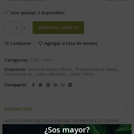
Solo quedan 3 disponibles
AÑADIR AL CARRITO
Comparar
Agregar a lista de deseos
Categorías:
CBD
,
Fem
Etiquetas:
Delicious Seeds Oferta
,
Predominancia Sativa
,
Produccion XL
,
Sabor Afrutado
,
Sabor Citrico
Compartir
DESCRIPCIÓN
NUEVA VARIEDAD RICA EN CBD “HONEYBELLS” (DS34)
¿Sos mayor?
Tras más de dos años de investigación y desarrollo, el