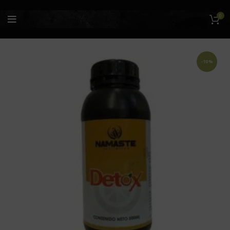
0
-10%