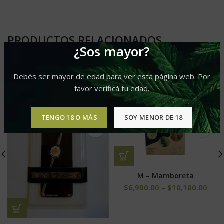
PRODUCTOS RELACIONADOS
¿Sos mayor?
Debés ser mayor de edad para ver esta página web. Por
favor verificá tu edad.
TENGO 18 O MÁS
SOY MENOR DE 18
M – Mamboreta
$
6,900.00
–
$
10,100.00