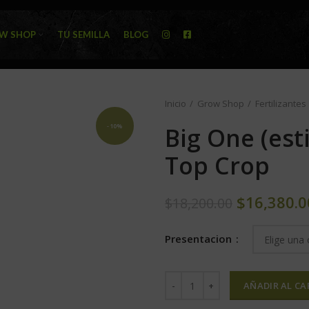
W SHOP
TU SEMILLA
BLOG
Inicio
Grow Shop
Fertilizantes
-10%
Big One (est
Top Crop
$
16,380.0
$
18,200.00
Presentacion
AÑADIR AL CA