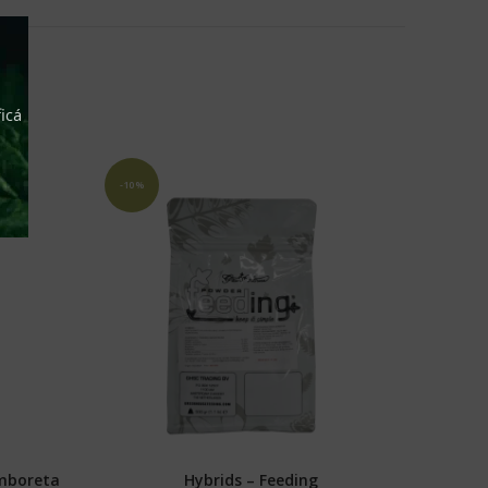
icá
-10%
amboreta
Hybrids – Feeding
S
SELECCIONAR OPCIONES