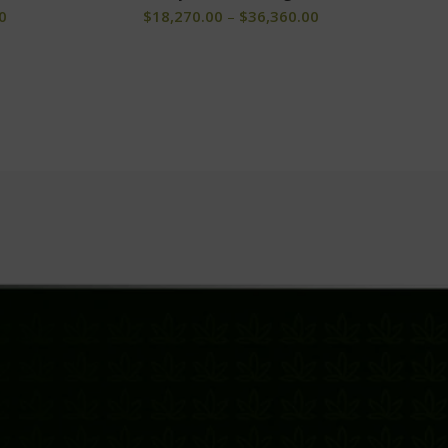
0
$
18,270.00
–
$
36,360.00