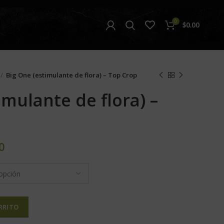
0
$
0.00
Big One (estimulante de flora) – Top Crop
imulante de flora) –
0
RRITO