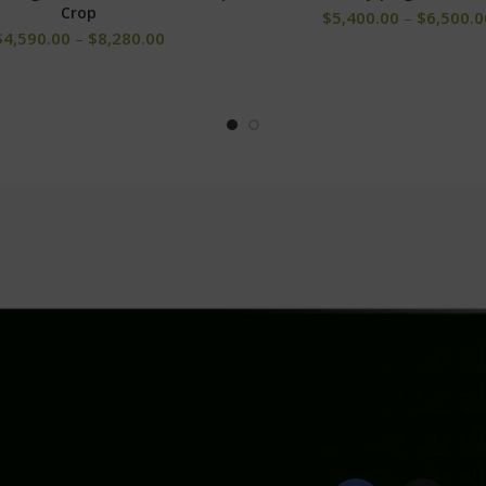
Crop
$
5,400.00
–
$
6,500.0
$
4,590.00
–
$
8,280.00