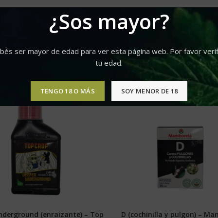
¿Sos mayor?
bés ser mayor de edad para ver esta página web. Por favor verif
tu edad.
TENGO 18 O MÁS
SOY MENOR DE 18
nderground (enraizante) – Top
D (cochinilla y pulgon) – M
SELECCIONAR OPCIONES
SELECCIONAR OPCIONE