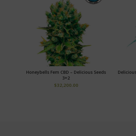
Honeybells Fem CBD – Delicious Seeds
Deliciou
AÑADIR AL CARRITO
3+2
$
32,200.00