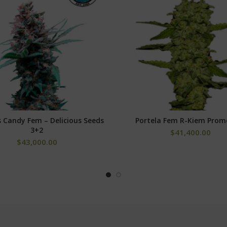
s Candy Fem – Delicious Seeds
Portela Fem R-Kiem Prom
AÑADIR AL CARRITO
SELECCIONAR OPCIONE
3+2
$
41,400.00
$
43,000.00