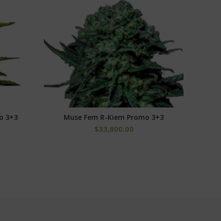
o 3+3
Muse Fem R-Kiem Promo 3+3
Desco
S
SELECCIONAR OPCIONES
$
33,800.00