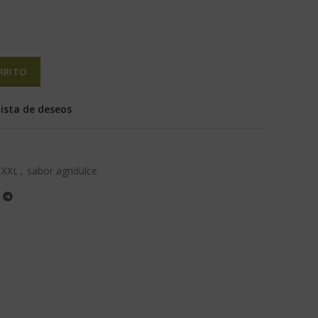
RRITO
lista de deseos
 XXL
,
sabor agridulce