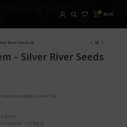
0
$
0.00
lver River Seeds x5
m – Silver River Seeds
 x mimosa orange) x River OG
 3.5/4 m
m2 exterior: 1.5/2kg gr