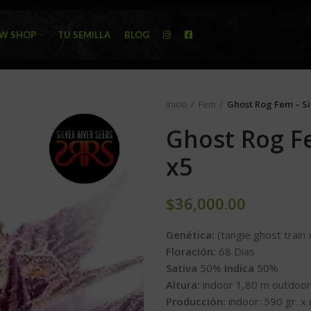
W SHOP
TU SEMILLA
BLOG
Inicio
Fem
Ghost Rog Fem – Si
Ghost Rog Fe
x5
$
36,000.00
Genética:
(tangie ghost train
Floración:
68 Dias
Sativa
50%
Indica
50%
Altura:
indoor 1,80 m outdoor
Producción:
indoor: 590 gr. x 