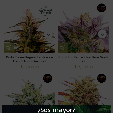
Kalite Tizane Regular Landrace –
Ghost Rog Fem – Silver River Seeds
French Touch Seeds x5
x5
$
23,600.00
$
36,000.00
¿Sos mayor?