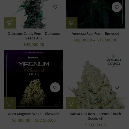
Delicious Candy Fem – Delicious
Amnesia Real Fem – Bioweed
Seeds 3+2
$
6,000.00
–
$
37,500.00
$
43,000.00
Auto Magnum Weed – Bioweed
Sativa Des Rois – French Touch
Seeds x3
$
6,000.00
–
$
37,500.00
$
33,000.00