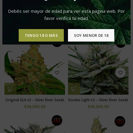
Debés ser mayor de edad para ver esta página web. Por
Manda Runtz Fem – Silver River
Sour 46 Fem – Silver River Seeds x5
favor verificá tu edad.
Seeds x5
$
36,000.00
$
36,000.00
TENGO 18 O MÁS
SOY MENOR DE 18
Original SLH x5 – Silver River Seeds
Exodus Light x5 – Silver River Seeds
$
36,000.00
$
36,000.00