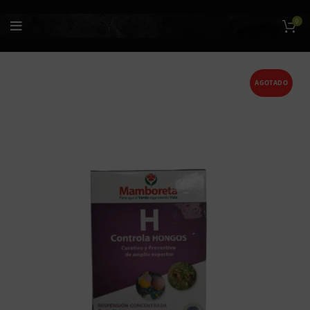
0
AGOTADO