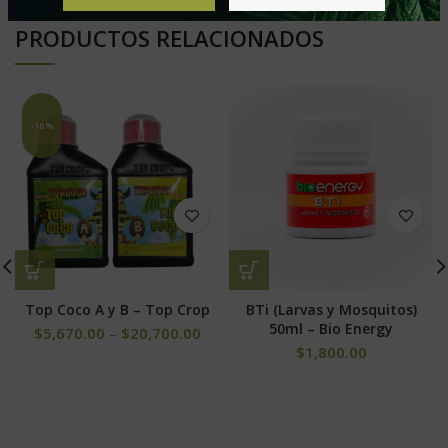
PRODUCTOS RELACIONADOS
-10%
Top Coco A y B – Top Crop
BTi (Larvas y Mosquitos)
50ml – Bio Energy
$
5,670.00
–
$
20,700.00
$
1,800.00