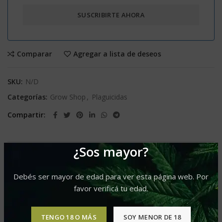
Comparar
Agregar a lista de deseos
SKU:
N/D
Categorías:
Grow Shop
,
Plaguicidas
Compartir
¿Sos mayor?
INFORMACIÓN ADICIONAL
Debés ser mayor de edad para ver esta página web. Por
30cc
Presentacion
favor verificá tu edad.
TENGO 18 O MÁS
SOY MENOR DE 18