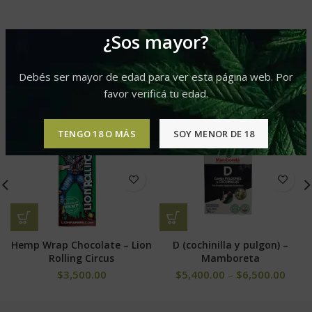
¿Sos mayor?
PRODUCTOS RELACIONADOS
Debés ser mayor de edad para ver esta página web. Por
favor verificá tu edad.
TENGO 18 O MÁS
SOY MENOR DE 18
Hemp Wrap Chocolate – Lion
D (cochinilla y pulgon) –
Rolling Circus
Mamboreta
$
3,500.00
$
5,400.00
–
$
6,500.00