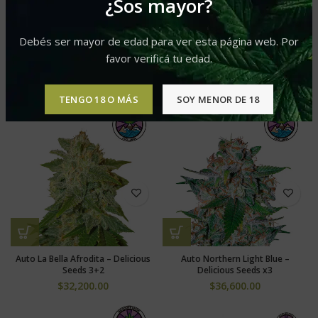
¿Sos mayor?
Debés ser mayor de edad para ver esta página web. Por
favor verificá tu edad.
Auto Delicious Candy – Delicious
Auto Il Diavolo – Delicious Seeds
Seeds x3
3+2
$
44,500.00
$
29,800.00
TENGO 18 O MÁS
SOY MENOR DE 18
Auto La Bella Afrodita – Delicious
Auto Northern Light Blue –
Seeds 3+2
Delicious Seeds x3
$
32,200.00
$
36,600.00