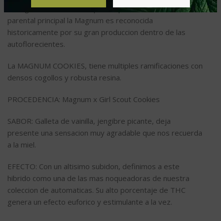
Esta genetica fue creada para la produccion extrema, su
parental principal la Magnum es reconocida
historicamente por su gran produccion dentro de las
autoflorecientes.
La MAGNUM COOKIES, tiene multiples ramificaciones con
densos cogollos y robusta resina.
PROCEDENCIA: Magnum x Girl Scout Cookies
SABOR: Galleta de vainilla, jengibre picante, deja
presente una sensacion muy agradable que nos recuerda
a la miel.
EFECTO: Con un altisimo subidon, definimos a este
hibrido como una de las mas noqueadoras de nuestra
coleccion de automaticas. Su alto porcentaje de THC
genera un efecto euforico y estimulante a la vez.