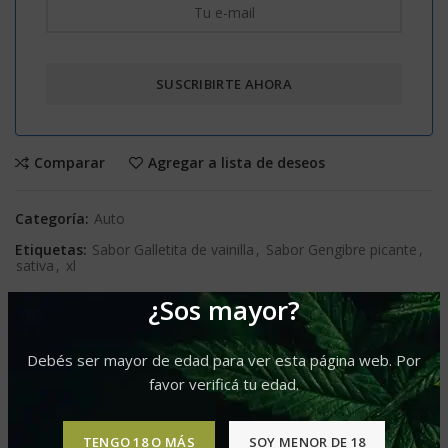
Comparar
Agregar a lista de deseos
Categoría:
Auto
Etiquetas:
Sabor Galletita de vainilla
,
Sabor Gengibre picante
,
sativa
,
xl
¿Sos mayor?
Compartir
Debés ser mayor de edad para ver esta página web. Por
DESCRIPCIÓN
favor verificá tu edad.
DESCRIPCION GENERAL
TENGO 18 O MÁS
SOY MENOR DE 18