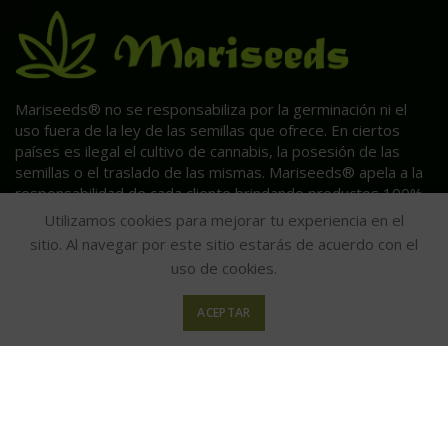
Mariseeds® no se responsabiliza por la germinación ni el
uso fuera de la ley de las semillas que ofrece. En ciertos
países es ilegal el cultivo de cannabis, la posesión de las
semillas o el traslado de las mismas. Mariseeds® apela a la
responsabilidad de cada cliente brindando productos 100%
coleccionables.
Utilizamos cookies para mejorar tu experiencia en el
sitio. Al navegar por este sitio estarás de acuerdo con el
uso de cookies.
ACEPTAR
HAGA CLIC AQUÍ PARA INFORMACIÓN POST VENTA.