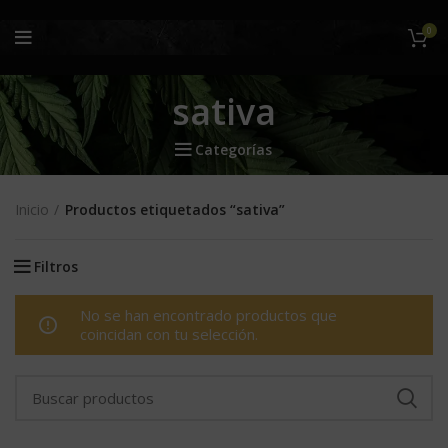
0
sativa
Categorías
Inicio
Productos etiquetados “sativa”
Filtros
No se han encontrado productos que
coincidan con tu selección.