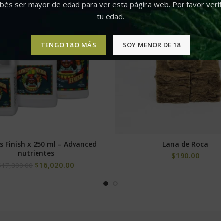
bés ser mayor de edad para ver esta página web. Por favor verif
tu edad.
TENGO 18 O MÁS
SOY MENOR DE 18
s Finish x 250 ml – Advanced
Lana de Roca
AÑADIR AL CARRITO
AÑADIR AL CARRITO
nutrientes
$
190.00
$
16,020.00
$
17,800.00