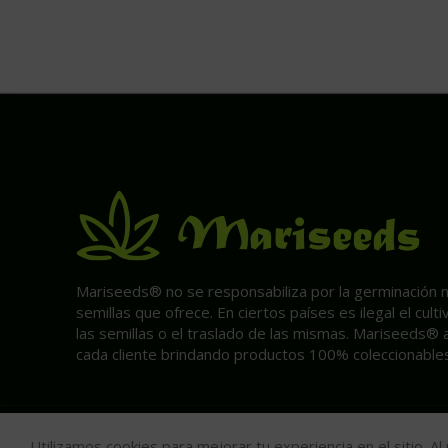
Mariseeds® no se responsabiliza por la germinación ni 
semillas que ofrece. En ciertos países es ilegal el cult
las semillas o el traslado de las mismas. Mariseeds® 
cada cliente brindando productos 100% coleccionables
Utilizamos cookies para mejorar tu experiencia en el sitio. A