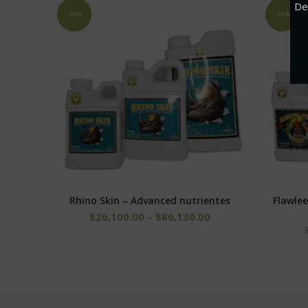
De
-10%
-10%
Rhino Skin – Advanced nutrientes
Flawlee
SELECCIONAR OPCIONES
$
26,100.00
–
$
86,130.00