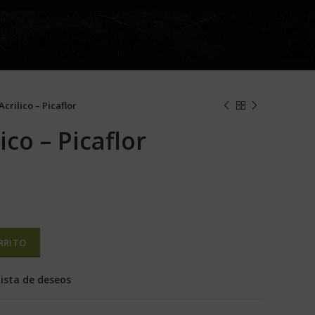
crilico – Picaflor
ico – Picaflor
RRITO
lista de deseos