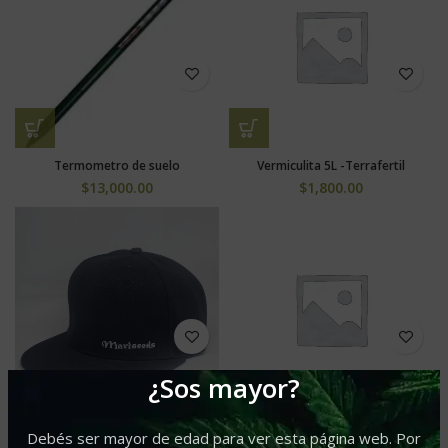
Termometro de suelo
Vermiculita 5L -Terrafertil
$
13,000.00
$
1,800.00
¿Sos mayor?
Gorra Diseño Chala Negra
Frasco Calabera Grande -kiif it
Debés ser mayor de edad para ver esta página web. Por
fresh