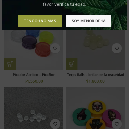
$
15,000.00
favor verificá tu edad.
$
5,900.00
–
$
6,600.00
TENGO 18 O MÁS
SOY MENOR DE 18
Picador Acrilico – Picaflor
Terps Balls – brillan en la oscuridad
$
1,550.00
$
1,800.00