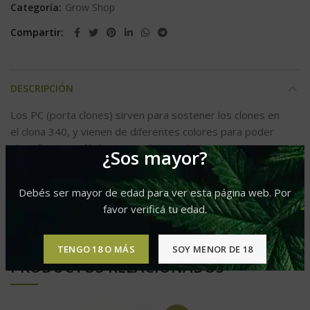
Categoría:
Grow Shop
Compartir
DESCRIPCIÓN
Los PC (porta clones) sirven para sostener los clones en
el clona 340, y vienen de diferentes colores para poder
identificar mas fácilmente cada variedad.
¿Sos mayor?
Debés ser mayor de edad para ver esta página web. Por
INFORMACIÓN ADICIONAL
favor verificá tu edad.
TENGO 18 O MÁS
SOY MENOR DE 18
PRODUCTOS RELACIONADOS