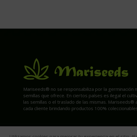
Mariseeds® no se responsabiliza por la germinación ni 
semillas que ofrece. En ciertos países es ilegal el cult
las semillas o el traslado de las mismas. Mariseeds® 
cada cliente brindando productos 100% coleccionables
Utilizamos cookies para mejorar tu experiencia en el sitio. A