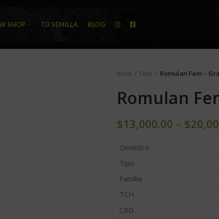
W SHOP
TU SEMILLA
BLOG
Inicio
Fem
Romulan Fem – Gr
Romulan Fem
$
13,000.00
–
$
20,00
Genetica
Tipo
Familia
TCH
CBD