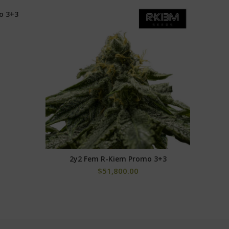
o 3+3
Z-Kiem 
S
2y2 Fem R-Kiem Promo 3+3
SELECCIONAR OPCIONES
$
51,800.00