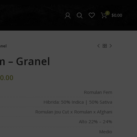
0
$
0.00
anel
 – Granel
0.00
Romulan Fem
Hibrida: 50% Indica | 50% Sativa
Romulan Jou Cut x Romulan x Afghani
Alto 22% – 24%
Medio