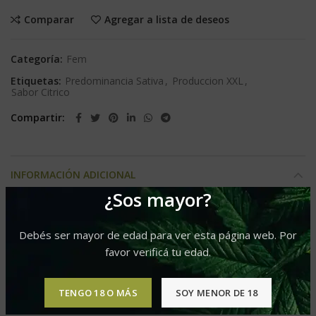
Comparar
Agregar a lista de deseos
Categoría:
Fem
Etiquetas:
Predominancia Sativa
,
Produccion XXL
,
Sabor Citrico
Compartir
INFORMACIÓN ADICIONAL
¿Sos mayor?
Silver River Seeds
Marca
Debés ser mayor de edad para ver esta página web. Por
Sativa
Tipo
favor verificá tu edad.
XXL
Produccion
TENGO 18 O MÁS
SOY MENOR DE 18