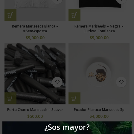
Remera Mariseeds Blanca –
Remera Mariseeds – Negra –
#Sem4sposta
Cultivas Confianza
$
9,000.00
$
9,000.00
Porta Churro Mariseeds – Sauver
Picador Plastico Mariseeds 3p
$
500.00
$
4,000.00
¿Sos mayor?