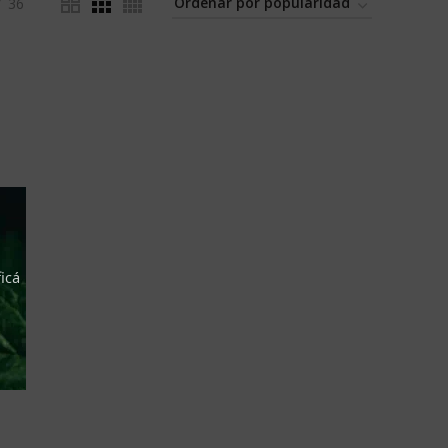
36
icá