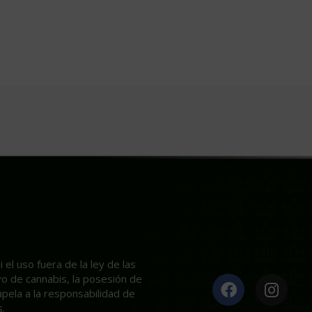
el uso fuera de la ley de las
ivo de cannabis, la posesión de
apela a la responsabilidad de
.