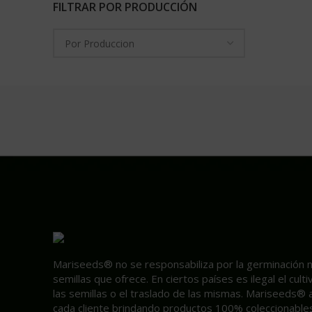
FILTRAR POR PRODUCCIÓN
Mariseeds® no se responsabiliza por la germinación ni 
semillas que ofrece. En ciertos países es ilegal el cult
las semillas o el traslado de las mismas. Mariseeds® 
cada cliente brindando productos 100% coleccionables