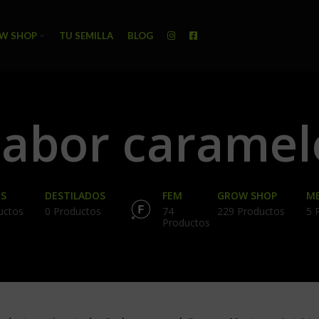
W SHOP
TU SEMILLA
BLOG
sabor caramel
S
DESTILADOS
FEM
GROW SHOP
ME
uctos
0 Productos
74
229 Productos
5 
Productos