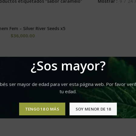
Mostrar
9
24
oductos etiquetados “sabor caramelo”
em Fem – Silver River Seeds x5
AÑADIR AL CARRITO
$
36,000.00
¿Sos mayor?
bés ser mayor de edad para ver esta página web. Por favor verif
tu edad.
TENGO 18 O MÁS
SOY MENOR DE 18