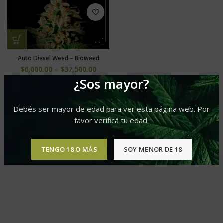
Auto Diesel Weed – Bioweed
$
6,000.00
–
$
37,500.00
¿Sos mayor?
Debés ser mayor de edad para ver esta página web. Por
favor verificá tu edad.
TENGO 18 O MÁS
SOY MENOR DE 18