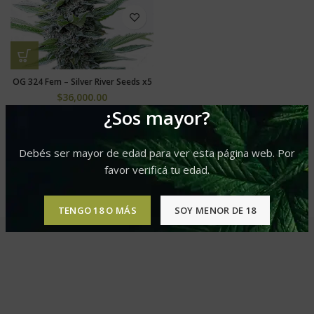
OG 324 Fem – Silver River Seeds x5
$
36,000.00
¿Sos mayor?
Debés ser mayor de edad para ver esta página web. Por
favor verificá tu edad.
TENGO 18 O MÁS
SOY MENOR DE 18