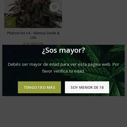
Phatom Ice x4 – Mamua Seeds &
Life
$
20,000.00
¿Sos mayor?
Debés ser mayor de edad para ver esta página web. Por
favor verificá tu edad.
TENGO 18 O MÁS
SOY MENOR DE 18