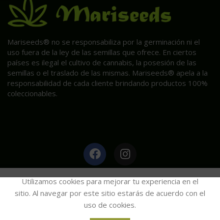
Mariseeds® no se responsabiliza por la germinación ni el
uso fuera de la ley de las semillas que ofrece. En ciertos
países es ilegal el cultivo de cannabis, la posesión de las
semillas o el traslado de las mismas. Mariseeds® apela a la
responsabilidad de cada cliente brindando productos 100%
coleccionables.
HAGA CLIC AQUÍ PARA INFORMACIÓN POST VENTA.
Utilizamos cookies para mejorar tu experiencia en el
sitio. Al navegar por este sitio estarás de acuerdo con el
uso de cookies.