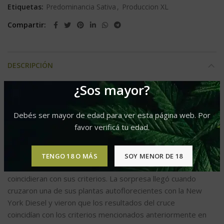
Etiquetas:
Predominancia Sativa
,
Produccion XL
Compartir
DESCRIPCIÓN
Presentamos nuestra variedad autofloreciente: La
¿Sos mayor?
Guillotina. Para los amantes de la discreción, la selección
se centró en tres criterios: velocidad de crecimiento,
Debés ser mayor de edad para ver esta página web. Por
tamaño pequeño y sabor.
favor verificá tu edad.
French Touch planeó durante mucho tiempo un cruce
entre una de sus variedades con una NewYork Diesel,
TENGO 18 O MÁS
SOY MENOR DE 18
desafortunadamente nunca se lograron resultados que
coincidieran con sus criterios. La sorpresa llegó cuando
cruzaron una de sus plantas autoflorecientes con la New
York Diesel y vieron que los resultados del cruce
coincidían con los criterios mencionados anteriormente en