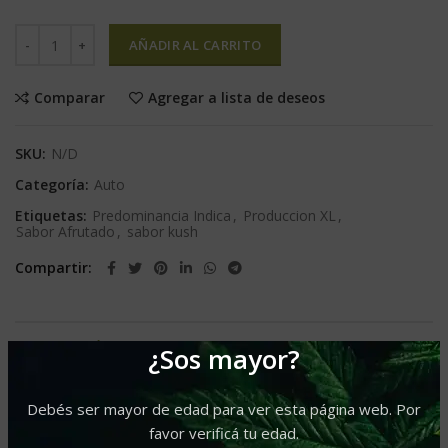
AÑADIR AL CARRITO
Comparar
Agregar a lista de deseos
SKU:
N/D
Categoría:
Auto
Etiquetas:
Predominancia Indica
,
Produccion XL
,
Sabor Afrutado
,
sabor kush
Compartir
INFORMACIÓN ADICIONAL
¿Sos mayor?
Granel
Marca
Debés ser mayor de edad para ver esta página web. Por
favor verificá tu edad.