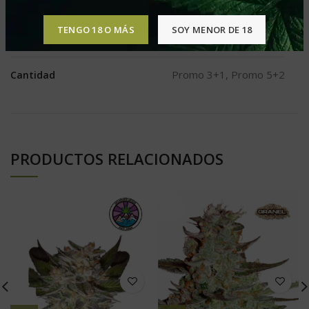
XL
Produccion
TENGO 18 O MÁS
SOY MENOR DE 18
Indica
Tipo
Promo 3+1, Promo 5+2
Cantidad
PRODUCTOS RELACIONADOS