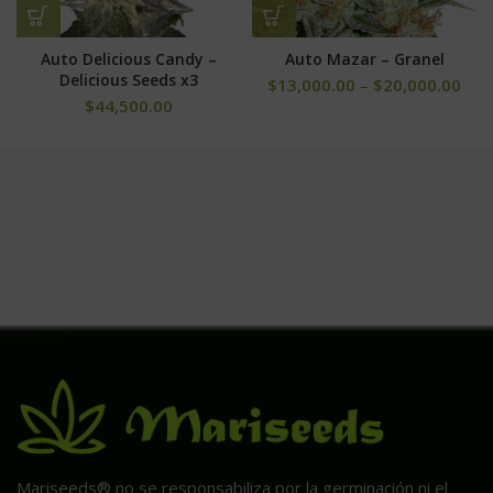
Auto Delicious Candy –
Auto Mazar – Granel
Delicious Seeds x3
$
13,000.00
–
$
20,000.00
$
44,500.00
Mariseeds® no se responsabiliza por la germinación ni el