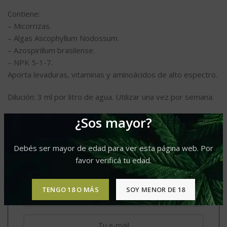
Contiene:
– Micorrizas.
– Algas Ascophyllum Nodossum.
– Azospirillum brasilense.
– NPK 5-1-7.
Aporta levaduras, vitaminas y aminoácidos de alto espectro.
Dilución: 3 ml por litro de agua. Utilizar una vez por semana.
Sin existencias
¿Sos mayor?
Enviar e-mail cuando este producto vuelva
Debés ser mayor de edad para ver esta página web. Por
a ingresar
favor verificá tu edad.
TENGO 18 O MÁS
SOY MENOR DE 18