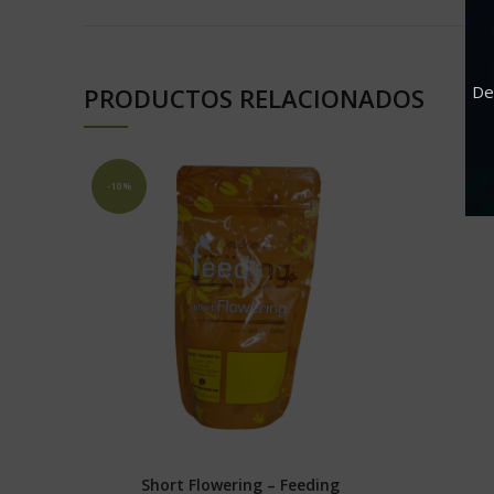
De
PRODUCTOS RELACIONADOS
-10%
Short Flowering – Feeding
SELECCIONAR OPCIONES