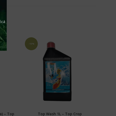
icá
-10%
a) – Top
Top Wash 1L – Top Crop
S
AÑADIR AL CARRITO