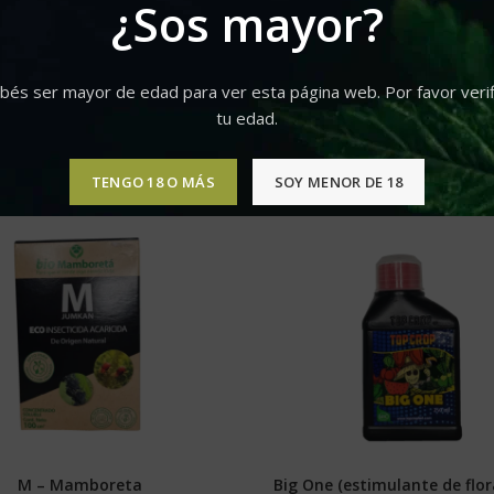
¿Sos mayor?
bés ser mayor de edad para ver esta página web. Por favor verif
tu edad.
TENGO 18 O MÁS
SOY MENOR DE 18
-10%
M – Mamboreta
Big One (estimulante de flor
SELECCIONAR OPCIONES
SELECCIONAR OPCIONE