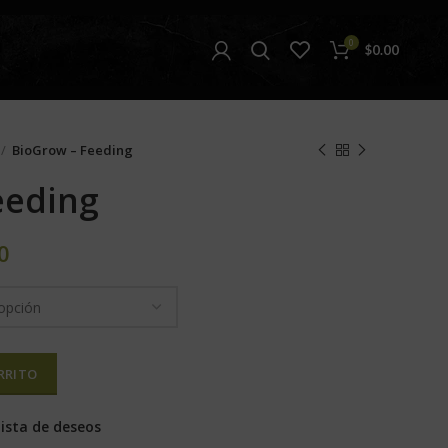
0
$
0.00
BioGrow – Feeding
eeding
0
RRITO
lista de deseos