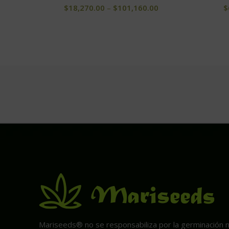
$
18,270.00
–
$
101,160.00
$
Mariseeds® no se responsabiliza por la germinación ni 