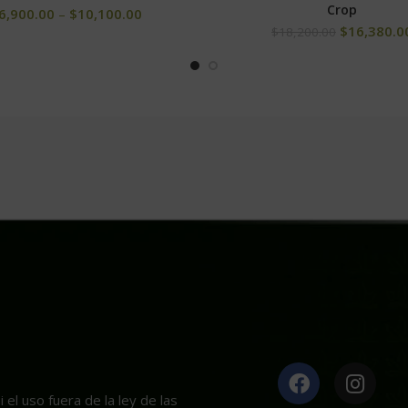
Crop
6,900.00
–
$
10,100.00
$
16,380.0
$
18,200.00
el uso fuera de la ley de las