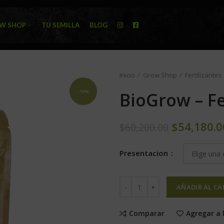
W SHOP
TU SEMILLA
BLOG
Inicio
Grow Shop
Fertilizantes
-10%
BioGrow – F
$
54,180.0
$
60,200.00
Presentacion
AÑADIR AL CA
Comparar
Agregar a 